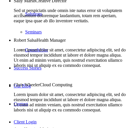
Sally Marsh
Creative Director
Sed ut perspiciatis unde omnis iste natus error sit voluptatem
Solutions
accusantium doloremque laudantium, totam rem aperiam,
eaque ipsa quae ab illo inventore veritatis.
Seminars
Robert Salsa
Health Manager
Consultation
Lorem ipsum dolor sit amet, consectetur adipiscing elit, sed do
eiusmod tempor incididunt ut labore et dolore magna aliqua.
Ut enim ad minim veniam, quis nostrud exercitation ullamco
laboris nisi ut aliquip ex ea commodo consequat.
Success Stories
Chris Wheeler
Cloud Computing
Our Blog
Lorem ipsum dolor sit amet, consectetur adipiscing elit, sed do
eiusmod tempor incididunt ut labore et dolore magna aliqua.
Contact
Ut enim ad minim veniam, quis nostrud exercitation ullamco
laboris nisi ut aliquip ex ea commodo consequat.
Client Login