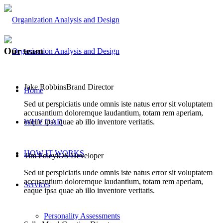
Our team
Jake Robbins
Brand Director
Home
Sed ut perspiciatis unde omnis iste natus error sit voluptatem
accusantium doloremque laudantium, totam rem aperiam,
WHY OAD
eaque ipsa quae ab illo inventore veritatis.
HOW IT WORKS
Tim Foley
iOS Developer
Sed ut perspiciatis unde omnis iste natus error sit voluptatem
accusantium doloremque laudantium, totam rem aperiam,
Services
eaque ipsa quae ab illo inventore veritatis.
Personality Assessments